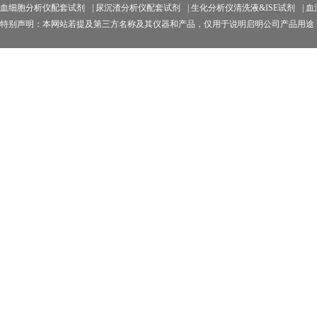
血细胞分析仪配套试剂
|
尿沉渣分析仪配套试剂
|
生化分析仪清洗液&ISE试剂
|
血
特别声明：本网站若提及第三方名称及其仪器和产品，仅用于说明启明公司产品用途 济南启明