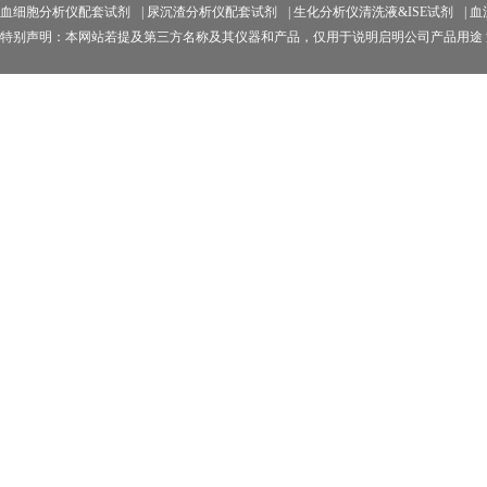
血细胞分析仪配套试剂
|
尿沉渣分析仪配套试剂
|
生化分析仪清洗液&ISE试剂
|
血
特别声明：本网站若提及第三方名称及其仪器和产品，仅用于说明启明公司产品用途 济南启明