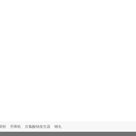
胶粉
升降机
次氯酸钠发生器
钢丸